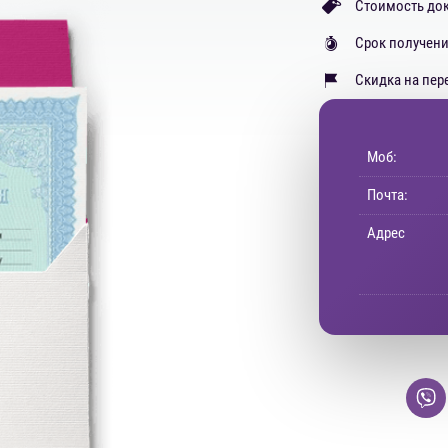
Стоимость док
Срок получени
Скидка на пер
Моб:
Почта:
Адрес