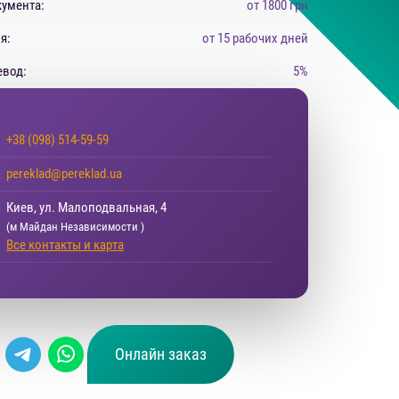
умента:
от 1800 грн
я:
от 15 рабочих дней
евод:
5%
+38 (098) 514-59-59
pereklad@pereklad.ua
Киев, ул. Малоподвальная, 4
(м Майдан Независимости )
Все контакты и карта
Онлайн заказ