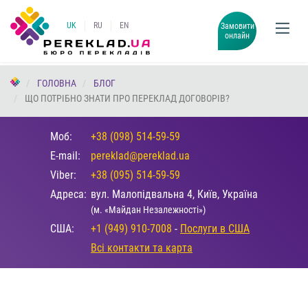
UK
RU
EN
Замовити
онлайн
ГОЛОВНА
БЛОГ
ЩО ПОТРІБНО ЗНАТИ ПРО ПЕРЕКЛАД ДОГОВОРІВ?
Моб:
+38 (098) 514-59-59
E-mail:
pereklad@pereklad.ua
Viber:
+38 (095) 514-59-59
Адреса:
вул. Малопідвальна 4, Київ, Україна
(м. «Майдан Незалежності»)
США:
+1 (949) 910-7008
-
Послуги в США
Всі контакти та карта