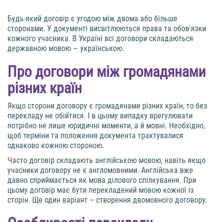
Будь-який договір є угодою між двома або більше
сторонами. У документі висвітлюються права та обов'язки
кожного учасника. В Україні всі договори складаються
державною мовою — українською.
Про договори між громадянами
різних країн
Якщо сторони договору є громадянами різних країн, то без
перекладу не обійтися. І в цьому випадку врегулювати
потрібно не лише юридичні моменти, а й мовні. Необхідно,
щоб терміни та положення документа трактувалися
однаково кожною стороною.
Часто договір складають англійською мовою, навіть якщо
учасники договору не є англомовними. Англійська вже
давно сприймається як мова ділового спілкування. При
цьому договір має бути перекладений мовою кожної із
сторін. Ще один варіант – створення двомовного договору.