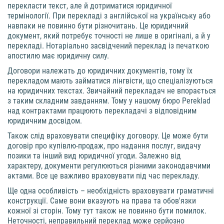
перекласти текст, але й дотриматися юридичної
термінології. При перекладі з англійської на українську або
навпаки не повинно бути різночитань. Це юридичний
документ, який потребує точності не лише в оригіналі, а й у
перекладі. Нотаріально засвідчений переклад із печаткою
апостилю має юридичну силу.
Договори належать до юридичних документів, тому їх
перекладом мають займатися лінгвісти, що спеціалізуються
на юридичних текстах. Звичайний перекладач не впорається
з таким складним завданням. Тому у нашому бюро Pereklad
над контрактами працюють перекладачі з відповідним
юридичним досвідом.
Також слід враховувати специфіку договору. Це може бути
договір про купівлю-продаж, про надання послуг, видачу
позики та інший вид юридичної угоди. Залежно від
характеру, документи регулюються різними законодавчими
актами. Все це важливо враховувати під час перекладу.
Ще одна особливість – необхідність враховувати граматичні
конструкції. Саме вони вказують на права та обов'язки
кожної зі сторін. Тому тут також не повинно бути помилок.
Неточності, неправильний переклад може серйозно