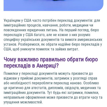
Українцям у США часто потрібен переклад документів: для
імміграційних процесів, навчання, роботи, медицини чи
повсякденних юридичних питань. На перший погляд, бюро
перекладів у США багато, але не кожне з них розуміє
специфіку українських документів та вимоги американських
установ. Розберемося, як обрати надійне бюро перекладів у
США, щоб уникнути помилок та зайвих витрат.
Чому важливо правильно обрати бюро
перекладів в Америці?
Помилки у перекладі документів можуть призвести до
відмови у прийомі документів, затримок у розгляді справ
або необхідності переробляти переклад наново. Особливо
це критично для атестатів, дипломів, свідоцтв, медичних та
імміграційних документів. Тут будь-які затримки, помилки,
неправильне оформлення може призвести до втрати часу та
упущення можливостей.