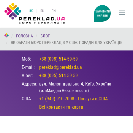
UK
RU
EN
Замовити
онлайн
ГОЛОВНА
БЛОГ
ЯК ОБРАТИ БЮРО ПЕРЕКЛАДІВ У США: ПОРАДИ ДЛЯ УКРАЇНЦІВ
Моб:
+38 (098) 514-59-59
E-mail:
pereklad@pereklad.ua
Viber:
+38 (095) 514-59-59
Адреса:
вул. Малопідвальна 4, Київ, Україна
(м. «Майдан Незалежності»)
США:
+1 (949) 910-7008
-
Послуги в США
Всі контакти та карта