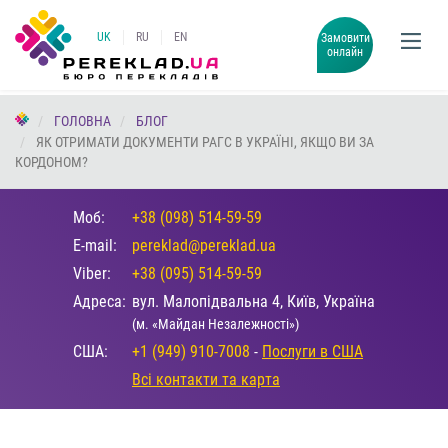
UK
RU
EN
Замовити
онлайн
ГОЛОВНА
БЛОГ
ЯК ОТРИМАТИ ДОКУМЕНТИ РАГС В УКРАЇНІ, ЯКЩО ВИ ЗА
КОРДОНОМ?
Моб:
+38 (098) 514-59-59
E-mail:
pereklad@pereklad.ua
Viber:
+38 (095) 514-59-59
Адреса:
вул. Малопідвальна 4, Київ, Україна
(м. «Майдан Незалежності»)
США:
+1 (949) 910-7008
-
Послуги в США
Всі контакти та карта