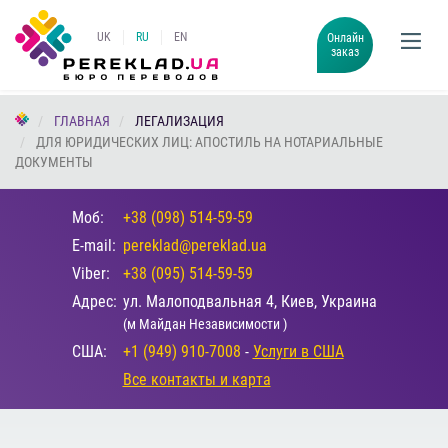
UK
RU
EN
Онлайн
заказ
ГЛАВНАЯ
ЛЕГАЛИЗАЦИЯ
ДЛЯ ЮРИДИЧЕСКИХ ЛИЦ: АПОСТИЛЬ НА НОТАРИАЛЬНЫЕ
ДОКУМЕНТЫ
Моб:
+38 (098) 514-59-59
E-mail:
pereklad@pereklad.ua
Viber:
+38 (095) 514-59-59
Адрес:
ул. Малоподвальная 4, Киев, Украина
(м Майдан Независимости )
США:
+1 (949) 910-7008
-
Услуги в США
Все контакты и карта