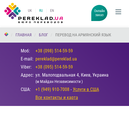
UK
RU
EN
Онлайн
заказ
ГЛАВНАЯ
БЛОГ
ПЕРЕВОД НА АРМЯНСКИЙ ЯЗЫК
Моб:
+38 (098) 514-59-59
E-mail:
pereklad@pereklad.ua
Viber:
+38 (095) 514-59-59
Адрес:
ул. Малоподвальная 4, Киев, Украина
(м Майдан Независимости )
США:
+1 (949) 910-7008
-
Услуги в США
Все контакты и карта