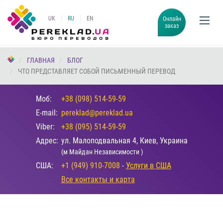
UK
RU
EN
Онлайн
заказ
ГЛАВНАЯ
БЛОГ
ЧТО ПРЕДСТАВЛЯЕТ СОБОЙ ПИСЬМЕННЫЙ ПЕРЕВОД
Моб:
+38 (098) 514-59-59
E-mail:
pereklad@pereklad.ua
Viber:
+38 (095) 514-59-59
Адрес:
ул. Малоподвальная 4, Киев, Украина
(м Майдан Независимости )
США:
+1 (949) 910-7008
-
Услуги в США
Все контакты и карта