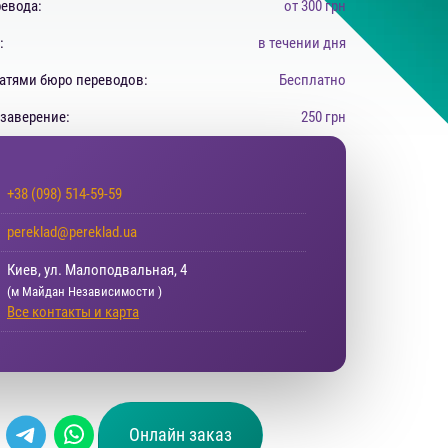
евода:
от 300 грн
:
в течении дня
атями бюро переводов:
Бесплатно
заверение:
250 грн
+38 (098) 514-59-59
pereklad@pereklad.ua
Киев, ул. Малоподвальная, 4
(м Майдан Независимости )
Все контакты и карта
Онлайн заказ