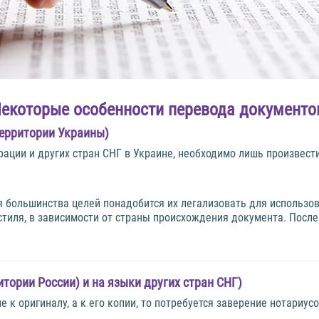
екоторые особенности перевода документо
территории Украины)
ации и других стран СНГ в Украине, необходимо лишь произвест
ля большинства целей понадобится их легализовать для использо
остиля, в зависимости от страны происхождения документа. Посл
итории России) и на языки других стран СНГ)
к оригиналу, а к его копии, то потребуется заверение нотариусо