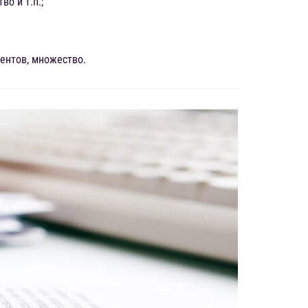
о и т.п.;
ментов, множество.