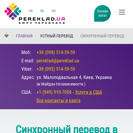
UK
RU
EN
Онлайн
заказ
ГЛАВНАЯ
УСТНЫЙ ПЕРЕВОД
СИНХРОННЫЙ ПЕРЕВОД
Моб:
+38 (098) 514-59-59
E-mail:
pereklad@pereklad.ua
Viber:
+38 (095) 514-59-59
Адрес:
ул. Малоподвальная 4, Киев, Украина
(м Майдан Независимости )
США:
+1 (949) 910-7008
-
Услуги в США
Все контакты и карта
Синхронный перевод в