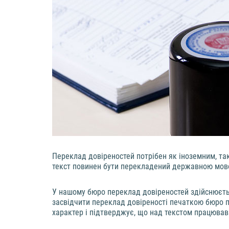
Переклад довіреностей потрібен як іноземним, так
текст повинен бути перекладений державною мовою
У нашому бюро переклад довіреностей здійснюєт
засвідчити переклад довіреності печаткою бюро пе
характер і підтверджує, що над текстом працював