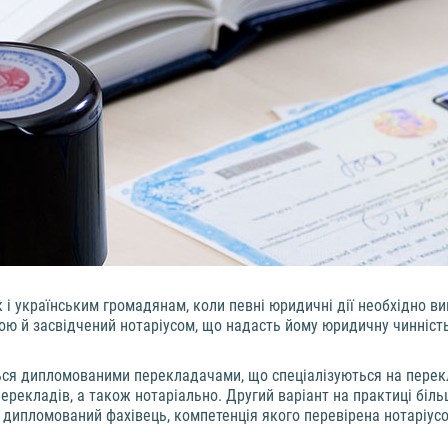
 і українським громадянам, коли певні юридичні дії необхідно ви
 й засвідчений нотаріусом, що надасть йому юридичну чинність 
ься дипломованими перекладачами, що спеціалізуються на пере
рекладів, а також нотаріально. Другий варіант на практиці біль
 дипломований фахівець, компетенція якого перевірена нотаріус