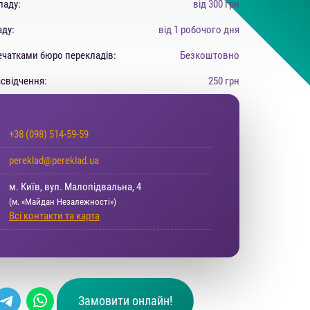
ладу:
від 300 грн
аду:
від 1 робочого дня
ечатками бюро перекладів:
Безкоштовно
асвідчення:
250 грн
+38 (098) 514-59-59
pereklad@pereklad.ua
м. Київ, вул. Малопідвальна, 4
(м. «Майдан Незалежності»)
Всі контакти та карта
Замовити онлайн!