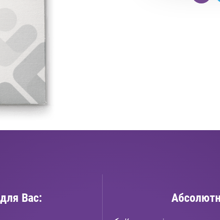
для Вас:
Абсолютн