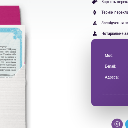
Вартість перек
Термін перекл
Засвідчення п
Нотаріальне з
Моб:
E-mail:
Адреса: