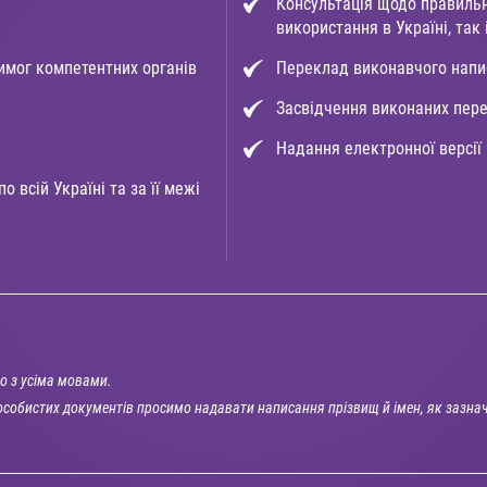
Консультація щодо правиль
використання в Україні, так
имог компетентних органів
Переклад виконавчого напис
Засвідчення виконаних пер
Надання електронної версії
 всій Україні та за її межі
о з усіма мовами.
собистих документів просимо надавати написання прізвищ й імен, як зазна