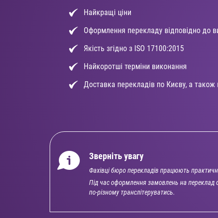
Найкращі ціни
Оформлення перекладу відповідно до в
Якість згідно з ISO 17100:2015
Найкоротші терміни виконання
Доставка перекладів по Києву, а також по
Зверніть увагу
Фахівці бюро перекладів працюють практичн
Під час оформлення замовлень на переклад о
по-різному транслітеруватись.