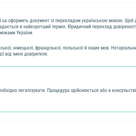
.ua оформить документ із перекладом українською мовою. Щоб до
 надається в найкоротший термін. Юридичний переклад довіреност
 межами України.
йської, німецької, французької, польської й інших мов. Нотаріал
ї від імені довірителя.
еобхідно легалізувати. Процедура здійснюється або в консульств