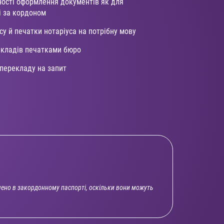
ності оформлення документів як для
 і за кордоном
у й печатки нотаріуса на потрібну мову
екладів печатками бюро
 перекладу на запит
чено в закордонному паспорті, оскільки вони можуть