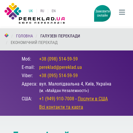
UK
RU
EN
Замовити
онлайн
ГОЛОВНА
ГАЛУЗЕВІ ПЕРЕКЛАДИ
ЕКОНОМІЧНИЙ ПЕРЕКЛАД
Моб:
+38 (098) 514-59-59
E-mail:
pereklad@pereklad.ua
Viber:
+38 (095) 514-59-59
Адреса:
вул. Малопідвальна 4, Київ, Україна
(м. «Майдан Незалежності»)
США:
+1 (949) 910-7008
-
Послуги в США
Всі контакти та карта