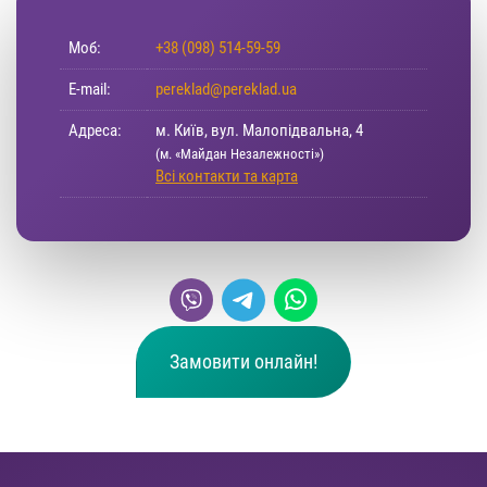
Моб:
+38 (098) 514-59-59
E-mail:
pereklad@pereklad.ua
Адреса:
м. Київ, вул. Малопідвальна, 4
(м. «Майдан Незалежності»)
Всі контакти та карта
Замовити онлайн!