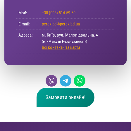
Моб:
+38 (098) 514-59-59
E-mail:
pereklad@pereklad.ua
Адреса:
м. Київ, вул. Малопідвальна, 4
(м. «Майдан Незалежності»)
Всі контакти та карта
Замовити онлайн!