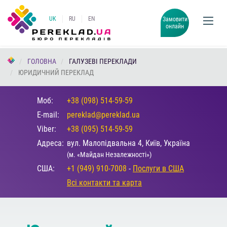
UK
RU
EN
Замовити
онлайн
ГОЛОВНА
ГАЛУЗЕВІ ПЕРЕКЛАДИ
ЮРИДИЧНИЙ ПЕРЕКЛАД
Моб:
+38 (098) 514-59-59
E-mail:
pereklad@pereklad.ua
Viber:
+38 (095) 514-59-59
Адреса:
вул. Малопідвальна 4, Київ, Україна
(м. «Майдан Незалежності»)
США:
+1 (949) 910-7008
-
Послуги в США
Всі контакти та карта