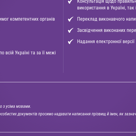
Консультація щодо правиль
використання в Україні, так
имог компетентних органів
Переклад виконавчого напис
Засвідчення виконаних пер
Надання електронної версії
 всій Україні та за її межі
о з усіма мовами.
собистих документів просимо надавати написання прізвищ й імен, як зазна