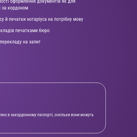
ності оформлення документів як для
 і за кордоном
у й печатки нотаріуса на потрібну мову
екладів печатками бюро
 перекладу на запит
чено в закордонному паспорті, оскільки вони можуть