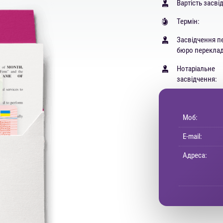
Вартість засві
Термін:
Засвідчення п
бюро переклад
Нотаріальне
засвідчення:
Моб:
E-mail:
Адреса: