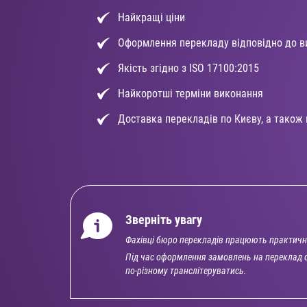
Найкращі ціни
Оформлення перекладу відповідно до в
Якість згідно з ISO 17100:2015
Найкоротші терміни виконання
Доставка перекладів по Києву, а також по
Зверніть увагу
Фахівці бюро перекладів працюють практичн
Під час оформлення замовлень на переклад о
по-різному транслітеруватись.