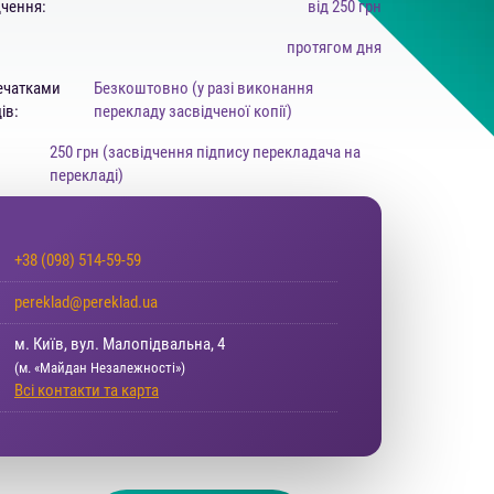
дчення:
від 250 грн
протягом дня
ечатками
Безкоштовно (у разі виконання
ів:
перекладу засвідченої копії)
250 грн (засвідчення підпису перекладача на
перекладі)
+38 (098) 514-59-59
pereklad@pereklad.ua
м. Київ, вул. Малопідвальна, 4
(м. «Майдан Незалежності»)
Всі контакти та карта