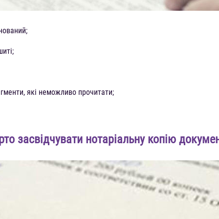
нований;
иті;
гменти, які неможливо прочитати;
рто засвідчувати нотаріальну копію докумен