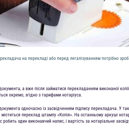
ерекладача на перекладі або перед легалізуванням потрібно зроб
 документа, а вже після займатися перекладанням виконаної копії
ться окремо, згідно з тарифами нотаріуса.
 документа одночасно із засвідченням підпису перекладача. У так
 міститься переклад штампу «Копія». На останньому аркуші нотар
с робить один виконавчий напис, і вартість за нотаріальне засвід