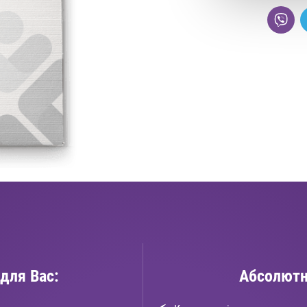
для Вас:
Абсолютн