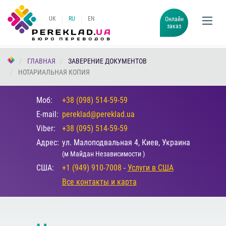
UK
RU
EN
Онлайн
заказ
ГЛАВНАЯ
ЗАВЕРЕНИЕ ДОКУМЕНТОВ
НОТАРИАЛЬНАЯ КОПИЯ
Моб:
+38 (098) 514-59-59
E-mail:
pereklad@pereklad.ua
Viber:
+38 (095) 514-59-59
Адрес:
ул. Малоподвальная 4, Киев, Украина
(м Майдан Независимости )
США:
+1 (949) 910-7008
-
Услуги в США
Все контакты и карта