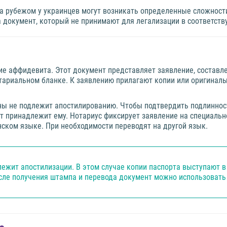
а рубежом у украинцев могут возникать определенные сложност
а документ, который не принимают для легализации в соответст
ие аффидевита. Этот документ представляет заявление, составле
тариальном бланке. К заявлению прилагают копии или оригина
ны не подлежит апостилированию. Чтобы подтвердить подлинност
орт принадлежит ему. Нотариус фиксирует заявление на специаль
нском языке. При необходимости переводят на другой язык.
ежит апостилизации. В этом случае копии паспорта выступают в
сле получения штампа и перевода документ можно использовать 