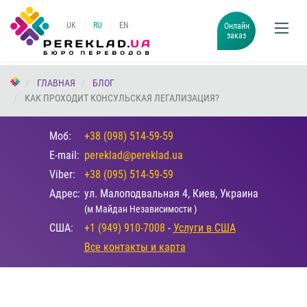
UK
RU
EN
Онлайн
заказ
ГЛАВНАЯ
БЛОГ
КАК ПРОХОДИТ КОНСУЛЬСКАЯ ЛЕГАЛИЗАЦИЯ?
Моб:
+38 (098) 514-59-59
E-mail:
pereklad@pereklad.ua
Viber:
+38 (095) 514-59-59
Адрес:
ул. Малоподвальная 4, Киев, Украина
(м Майдан Независимости )
США:
+1 (949) 910-7008
-
Услуги в США
Все контакты и карта