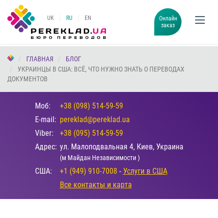
UK
RU
EN
Онлайн
заказ
ГЛАВНАЯ
БЛОГ
УКРАИНЦЫ В США: ВСЁ, ЧТО НУЖНО ЗНАТЬ О ПЕРЕВОДАХ
ДОКУМЕНТОВ
Моб:
+38 (098) 514-59-59
E-mail:
pereklad@pereklad.ua
Viber:
+38 (095) 514-59-59
Адрес:
ул. Малоподвальная 4, Киев, Украина
(м Майдан Независимости )
США:
+1 (949) 910-7008
-
Услуги в США
Все контакты и карта