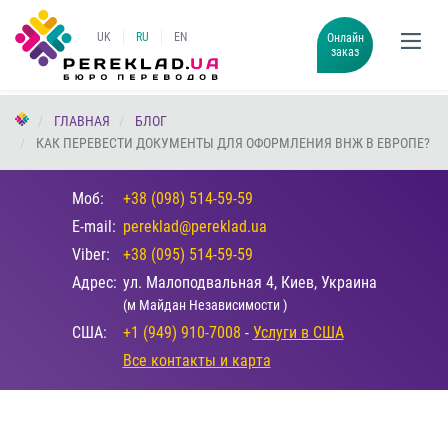
UK
RU
EN
Онлайн
заказ
ГЛАВНАЯ
БЛОГ
КАК ПЕРЕВЕСТИ ДОКУМЕНТЫ ДЛЯ ОФОРМЛЕНИЯ ВНЖ В ЕВРОПЕ?
Моб:
+38 (098) 514-59-59
E-mail:
pereklad@pereklad.ua
Viber:
+38 (095) 514-59-59
Адрес:
ул. Малоподвальная 4, Киев, Украина
(м Майдан Независимости )
США:
+1 (949) 910-7008
-
Услуги в США
Все контакты и карта