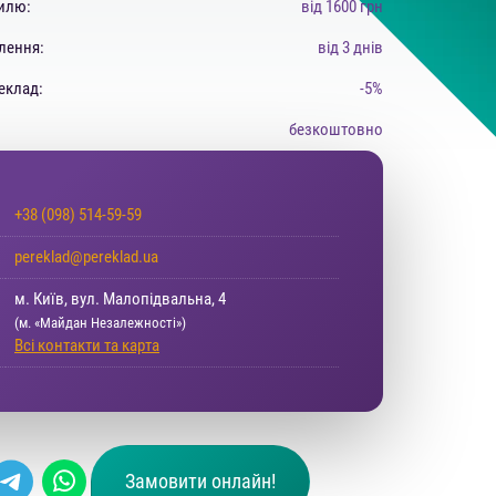
тилю:
від 1600 грн
лення:
від 3 днів
еклад:
-5%
безкоштовно
+38 (098) 514-59-59
pereklad@pereklad.ua
м. Київ, вул. Малопідвальна, 4
(м. «Майдан Незалежності»)
Всі контакти та карта
Замовити онлайн!