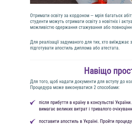
Отримати освіту за кордоном — мрія багатьох абіт
студенти можуть отримати освіту з новітніх і акту
можливістю одержання стажування або повноцінно
Для реалізації задуманого для тих, хто виїжджає з
підготувати апостиль диплома або атестата.
Навіщо прост
Для того, щоб надати документи для вступу до кол
Процедура може виконуватися 2 способами:
після прибуття в країну в консульстві Україн
вимагає великих витрат і тривалого очікуванн
поставити апостиль в Україні. Пройти процед