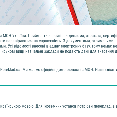
 МОН України. Приймається оригінал диплома, атестата, сертифі
енти перевіряються на справжність. З документами, отриманими п
ми. Усі відомості внесені в єдину електронну базу, тому немає н
військові вищі навчальні заклади не подають дані для внесення д
Pereklad.ua. Ми маємо офіційні домовленості з МОН. Наші клієн
українською мовою. Для іноземних установ потрібен переклад, а 