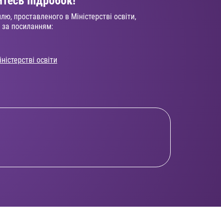
йтесь підробок!
ю, проставленого в Міністерстві освіти,
 за посиланням:
іністерстві освіти