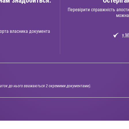
нам знадобиться:
Остеріга
Перевірити справжність апостил
можна
спорта власника документа
у М
одаток до нього вважаються 2 окремими документами).