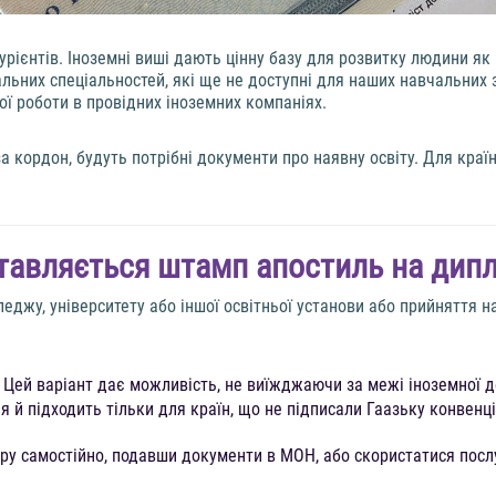
урієнтів. Іноземні виші дають цінну базу для розвитку людини як
альних спеціальностей, які ще не доступні для наших навчальних 
ї роботи в провідних іноземних компаніях.
а кордон, будуть потрібні документи про наявну освіту. Для краї
авляється штамп апостиль на дипл
еджу, університету або іншої освітньої установи або прийняття на
и. Цей варіант дає можливість, не виїжджаючи за межі іноземної д
я й підходить тільки для країн, що не підписали Гаазьку конвенці
уру самостійно, подавши документи в МОН, або скористатися посл