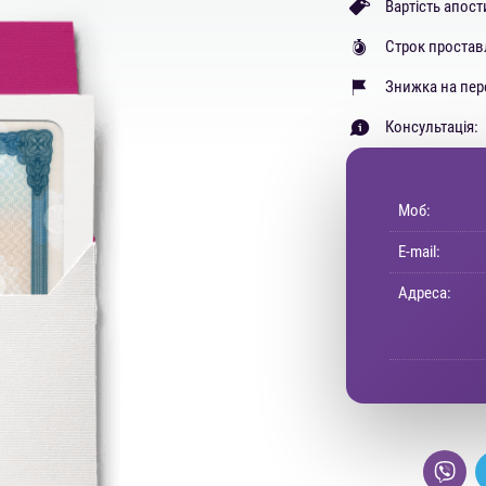
Вартість апос
Строк простав
Знижка на пер
Консультація:
Моб:
E-mail:
Адреса: