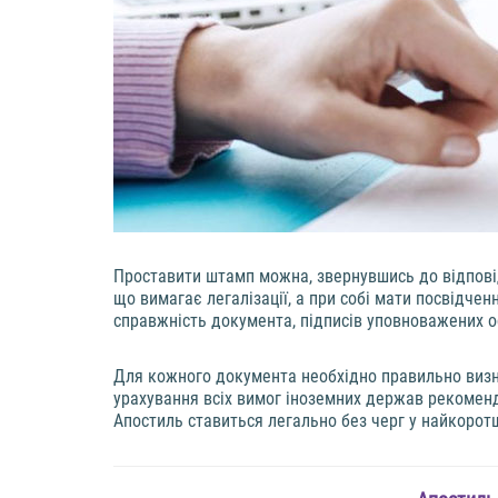
Проставити штамп можна, звернувшись до відповід
що вимагає легалізації, а при собі мати посвідчен
справжність документа, підписів уповноважених ос
Для кожного документа необхідно правильно визна
урахування всіх вимог іноземних держав рекоменд
Апостиль ставиться легально без черг у найкоротш