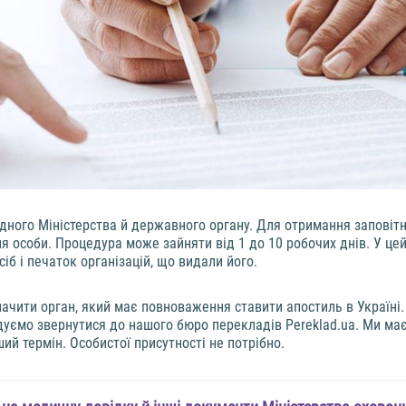
ного Міністерства й державного органу. Для отримання заповітн
ня особи. Процедура може зайняти від 1 до 10 робочих днів. У це
іб і печаток організацій, що видали його.
чити орган, який має повноваження ставити апостиль в Україні.
уємо звернутися до нашого бюро перекладів Pereklad.ua. Ми має
ий термін. Особистої присутності не потрібно.