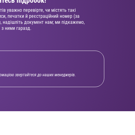
йтесь підробок!
ів уважно перевірте, чи містять такі
иси, печатки й реєстраційний номер (за
, надішліть документ нам; ми підкажемо,
 з ними гаразд.
ормацією звертайтеся до наших менеджерів.