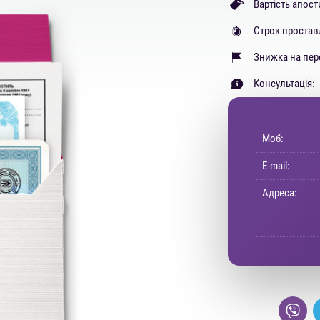
Вартість апос
Строк простав
Знижка на пер
Консультація:
Моб:
E-mail:
Адреса: