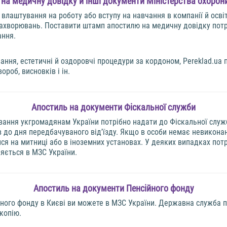
на медичну довідку й інші документи Міністерства охорон
 влаштування на роботу або вступу на навчання в компанії й осві
захворювань. Поставити штамп апостилю на медичну довідку потр
ання.
вання, естетичні й оздоровчі процедури за кордоном, Pereklad.ua
вороб, висновків і ін.
Апостиль на документи Фіскальної служби
вання укгромадянам України потрібно надати до Фіскальної служ
в до дня передбачуваного від'їзду. Якщо в особи немає невиконан
я на митниці або в іноземних установах. У деяких випадках пот
яється в МЗС України.
Апостиль на документи Пенсійного фонду
йного фонду в Києві ви можете в МЗС України. Державна служба п
копію.