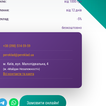
тилю:
від 1000 грн
лення:
від 12 днів
еклад:
-5%
безкоштовно
+38 (098) 514-59-59
pereklad@pereklad.ua
м. Київ, вул. Малопідвальна, 4
(м. «Майдан Незалежності»)
Всі контакти та карта
Замовити онлайн!