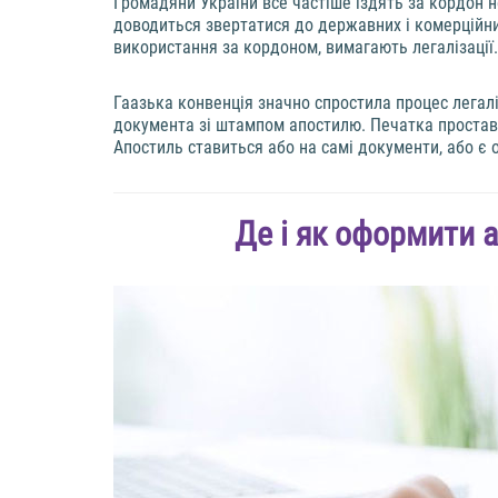
Громадяни України все частіше їздять за кордон не
доводиться звертатися до державних і комерційних
використання за кордоном, вимагають легалізації.
Гаазька конвенція значно спростила процес легаліз
документа зі штампом апостилю. Печатка проставл
Апостиль ставиться або на самі документи, або є
Де і як оформити 