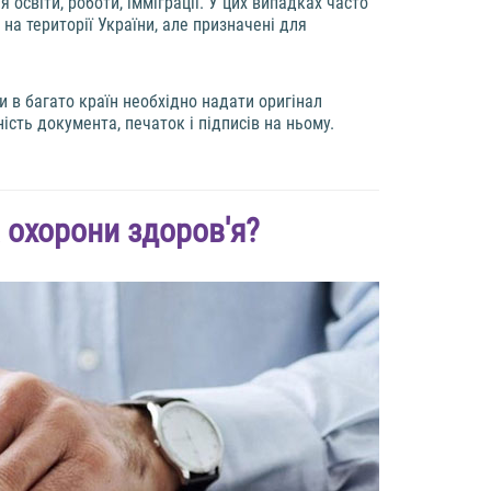
 освіти, роботи, імміграції. У цих випадках часто
на території України, але призначені для
ки в багато країн необхідно надати оригінал
ть документа, печаток і підписів на ньому.
 охорони здоров'я?