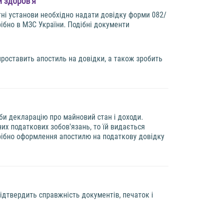
и здоров'я
тні установи необхідно надати довідку форми 082/
ібно в МЗС України. Подібні документи
 проставить апостиль на довідки, а також зробить
би декларацію про майновий стан і доходи.
их податкових зобов'язань, то їй видається
рібно оформлення апостилю на податкову довідку
ідтвердить справжність документів, печаток і