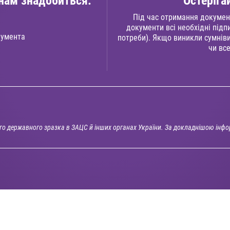
нам знадобиться:
Остеріга
Під час отримання документ
документи всі необхідні підп
кумента
потреби). Якщо виникли сумніви
чи все
ого державного зразка в ЗАЦС й інших органах України. За докладнішою інф