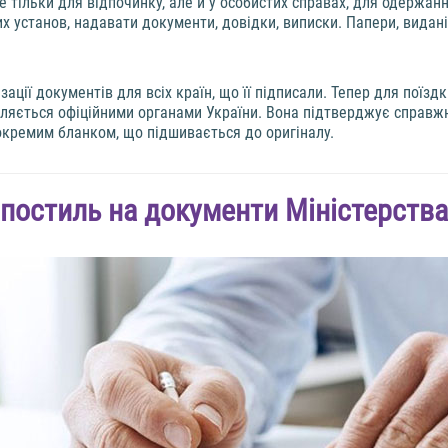
 тільки для відпочинку, але й у особистих справах, для одержання
 установ, надавати документи, довідки, виписки. Папери, видані 
ації документів для всіх країн, що її підписали. Тепер для поїзд
яється офіційними органами України. Вона підтверджує справжніс
 окремим бланком, що підшивається до оригіналу.
апостиль на документи Міністерства