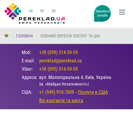
UK
RU
EN
Замовити
онлайн
ГОЛОВНА
ПОВНИЙ ПЕРЕЛІК ПОСЛУГ ТА ЦІН
Моб:
+38 (098) 514-59-59
E-mail:
pereklad@pereklad.ua
Viber:
+38 (095) 514-59-59
Адреса:
вул. Малопідвальна 4, Київ, Україна
(м. «Майдан Незалежності»)
США:
+1 (949) 910-7008
-
Послуги в США
Всі контакти та карта