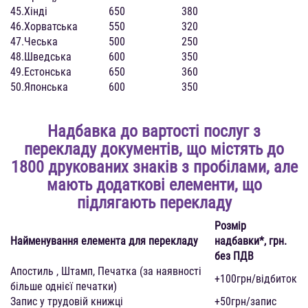
45.
Хінді
650
380
46.
Хорватська
550
320
47.
Чеська
500
250
48.
Шведська
600
350
49.
Естонська
650
360
50.
Японська
600
350
Надбавка до вартості послуг з
перекладу документів, що містять до
1800 друкованих знаків з пробілами, але
мають додаткові елементи, що
підлягають перекладу
Розмір
Найменування елемента для перекладу
надбавки*, грн.
без ПДВ
Апостиль , Штамп, Печатка (за наявності
+100грн/відбиток
більше однієї печатки)
Запис у трудовій книжці
+50грн/запис