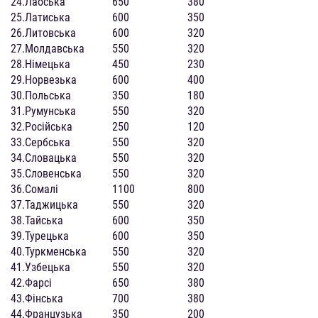
24.
Лаоська
650
380
25.
Латиська
600
350
26.
Литовська
600
320
27.
Молдавська
550
320
28.
Німецька
450
230
29.
Норвезька
600
400
30.
Польська
350
180
31.
Румунська
550
320
32.
Російська
250
120
33.
Сербська
550
320
34.
Словацька
550
320
35.
Словенська
550
320
36.
Сомалі
1100
800
37.
Таджицька
550
320
38.
Тайська
600
350
39.
Турецька
600
350
40.
Туркменська
550
320
41.
Узбецька
550
320
42.
Фарсі
650
380
43.
Фінська
700
380
44.
Французька
350
200