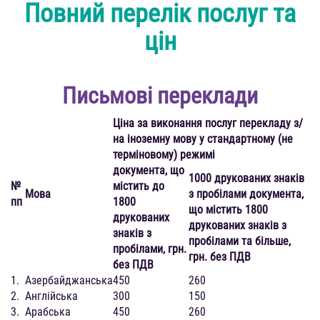
Повний перелік послуг та
цін
Письмові переклади
Ціна за виконання послуг перекладу з/
на іноземну мову у стандартному (не
терміновому) режимі
документа, що
1000 друкованих знаків
№
містить до
Мова
з пробілами документа,
пп
1800
що містить 1800
друкованих
друкованих знаків з
знаків з
пробілами та більше,
пробілами, грн.
грн. без ПДВ
без ПДВ
1.
Азербайджанська
450
260
2.
Англійська
300
150
3.
Арабська
450
260