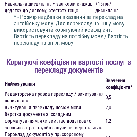
Навчальна дисципліна у заліковій книжці,
+15грн/
додатку до диплому, атестату тощо
дисципліна
* - Розмір надбавки вказаний за переклад на
англійську мову. Для перекладу на іншу мову
використовуйте коригуючий коефіцієнт:
Вартість перекладу на потрібну мову / Вартість
перекладу на англ. мову
Коригуючі коефіцієнти вартості послуг з
перекладу документів
Значення
Найменування
коефіцієнта*
Редакторська правка перекладу / вичитування
0,5
перекладів
Вичитування перекладу носієм мови
2,0
Верстка документа зі складним
форматуванням, яке вимагає додаткових
1,2
часових затрат та/або залучення верстальника
Переклад документів у прискореному