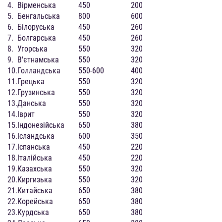
4.
Вірменська
450
200
5.
Бенгальська
800
600
6.
Білоруська
450
260
7.
Болгарська
450
260
8.
Угорська
550
320
9.
В'єтнамська
550
320
10.
Голландська
550-600
400
11.
Грецька
550
320
12.
Грузинська
550
320
13.
Данська
550
320
14.
Іврит
550
320
15.
Індонезійська
650
380
16.
Ісландська
600
350
17.
Іспанська
450
220
18.
Італійська
450
220
19.
Казахська
550
320
20.
Киргизька
550
320
21.
Китайська
650
380
22.
Корейська
650
380
23.
Курдська
650
380