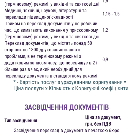
1,5
(терміновому) режимі, у вихідні та святкові дні
Медичні, технічні, наукові, літературні та
1,15 - 1,5
переклади підвищеної складності
Прийом на переклад документів у не робочий
час, що вимагають виконання у прискореному
1,2
(терміновому) режимі, у вихідні та святкові дні
Переклад документів, що містять понад 50
сторінок по 1800 друкованих знаків з
пробілами, в не терміновому режимі з
0,9
додатковим запасом часу, що перевищує в 2 і
більше разів час, який необхідний для
перекладу документа в стандартному режимі
* - Вартість послуг з урахуванням коригування =
Ціна послуги х Кількість х Коригуючі коефіцієнти
ЗАСВІДЧЕННЯ ДОКУМЕНТІВ
Ціна за документ,
Тип засвідчення
грн. без ПДВ
Засвідчення перекладів документів печаткою бюро