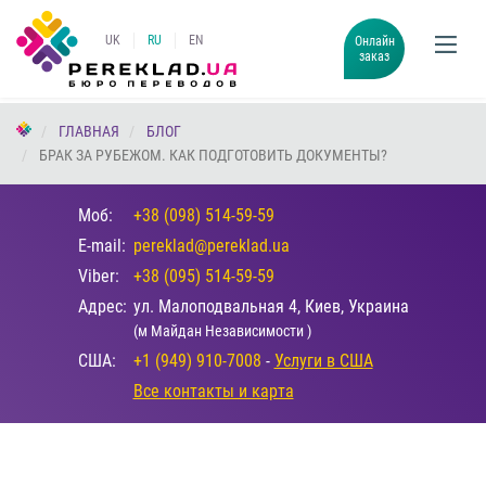
UK
RU
EN
Онлайн
заказ
ГЛАВНАЯ
БЛОГ
БРАК ЗА РУБЕЖОМ. КАК ПОДГОТОВИТЬ ДОКУМЕНТЫ?
Моб:
+38 (098) 514-59-59
E-mail:
pereklad@pereklad.ua
Viber:
+38 (095) 514-59-59
Адрес:
ул. Малоподвальная 4, Киев, Украина
(м Майдан Независимости )
США:
+1 (949) 910-7008
-
Услуги в США
Все контакты и карта