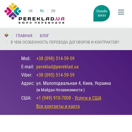
UK
RU
EN
Онлайн
заказ
ГЛАВНАЯ
БЛОГ
В ЧЕМ ОСОБЕННОСТЬ ПЕРЕВОДА ДОГОВОРОВ И КОНТРАКТОВ?
Моб:
+38 (098) 514-59-59
E-mail:
pereklad@pereklad.ua
Viber:
+38 (095) 514-59-59
Адрес:
ул. Малоподвальная 4, Киев, Украина
(м Майдан Независимости )
США:
+1 (949) 910-7008
-
Услуги в США
Все контакты и карта