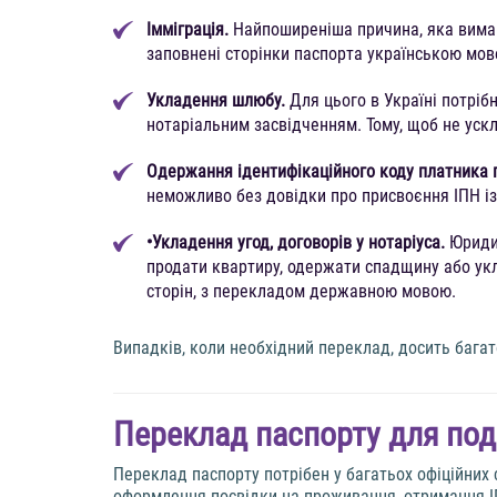
Імміграція.
Найпоширеніша причина, яка вимаг
заповнені сторінки паспорта українською мов
Укладення шлюбу.
Для цього в Україні потрі
нотаріальним засвідченням. Тому, щоб не уск
Одержання ідентифікаційного коду платника 
неможливо без довідки про присвоєння ІПН із
•Укладення угод, договорів у нотаріуса.
Юриди
продати квартиру, одержати спадщину або укл
сторін, з перекладом державною мовою.
Випадків, коли необхідний переклад, досить багат
Переклад паспорту для пода
Переклад паспорту потрібен у багатьох офіційних
оформлення посвідки на проживання, отримання ІП