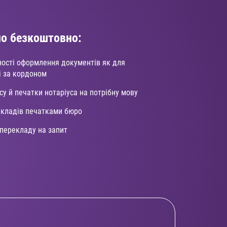
о безкоштовно:
ності оформлення документів як для
 і за кордоном
у й печатки нотаріуса на потрібну мову
екладів печатками бюро
 перекладу на запит