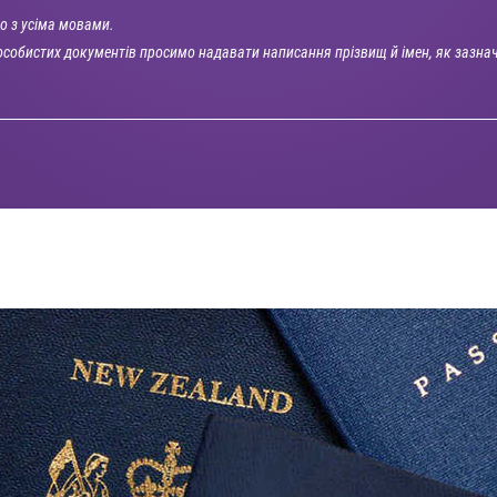
о з усіма мовами.
собистих документів просимо надавати написання прізвищ й імен, як зазна