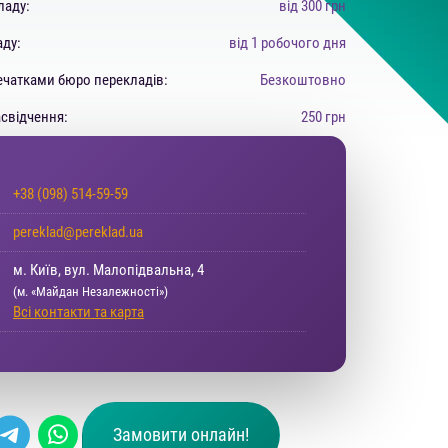
ладу:
від 300 грн
аду:
від 1 робочого дня
ечатками бюро перекладів:
Безкоштовно
асвідчення:
250 грн
+38 (098) 514-59-59
pereklad@pereklad.ua
м. Київ, вул. Малопідвальна, 4
(м. «Майдан Незалежності»)
Всі контакти та карта
Замовити онлайн!