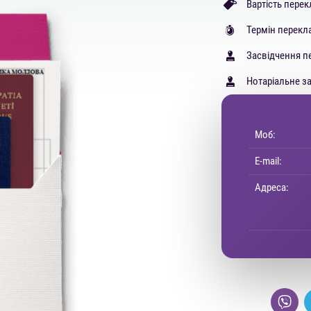
Вартість перек
Термін перекл
Засвідчення п
Нотаріальне з
Моб:
E-mail:
Адреса: