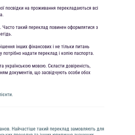
ої посвідки на проживання перекладаються всі
а.
ю. Часто такий переклад повинен оформлятися з
егідь.
ішення інших фінансових і не тільки питань
 потрібно надати переклад і копію паспорта.
а українською мовою. Скласти довіреність,
нням документів, що засвідчують особи обох
лієнти.
станов. Найчастіше такий переклад замовляють для
івських процедур та інших юридично значущих