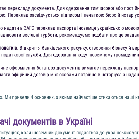
ає перекладу документа. Для одержання тимчасової або постійн
ою. Переклад засвідчується підписом і печаткою бюро й нотаріус
бно надати в ЗАГС переклад паспорта іноземця українською мово
ладнювати весільні турботи, рекомендуємо подбати про це заздал
податків.
Відкриття банківського рахунку, створення бізнесу й вир
 податкової служби. Для одержання коду іноземному громадянину
чне оформлення багатьох документів вимагає перекладу паспорт
асти офіційний договір між особами потрібно в нотаріуса з нада
о. Ми привели 4 основних, з якими найчастіше стикаються наші к
чі документів в Україні
 ситуаціях, коли іноземний документ подається до українських у
Н, працевлаштування, реєстрації шлюбу, нотаріальних дій, банк