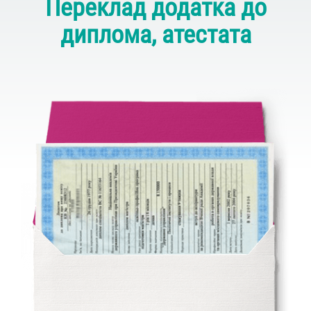
Переклад додатка до
диплома, атестата