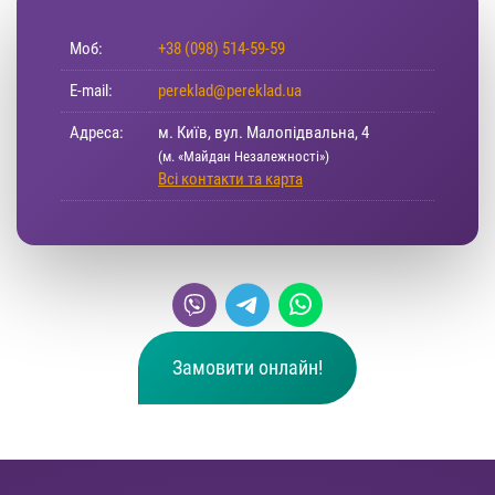
Моб:
+38 (098) 514-59-59
E-mail:
pereklad@pereklad.ua
Адреса:
м. Київ, вул. Малопідвальна, 4
(м. «Майдан Незалежності»)
Всі контакти та карта
Замовити онлайн!