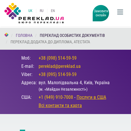
UK
RU
EN
Замовити
онлайн
ГОЛОВНА
ПЕРЕКЛАД ОСОБИСТИХ ДОКУМЕНТІВ
ПЕРЕКЛАД ДОДАТКА ДО ДИПЛОМА, АТЕСТАТА
Моб:
+38 (098) 514-59-59
E-mail:
pereklad@pereklad.ua
Viber:
+38 (095) 514-59-59
Адреса:
вул. Малопідвальна 4, Київ, Україна
(м. «Майдан Незалежності»)
США:
+1 (949) 910-7008
-
Послуги в США
Всі контакти та карта