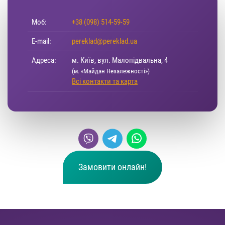
Моб:
+38 (098) 514-59-59
E-mail:
pereklad@pereklad.ua
Адреса:
м. Київ, вул. Малопідвальна, 4
(м. «Майдан Незалежності»)
Всі контакти та карта
Замовити онлайн!