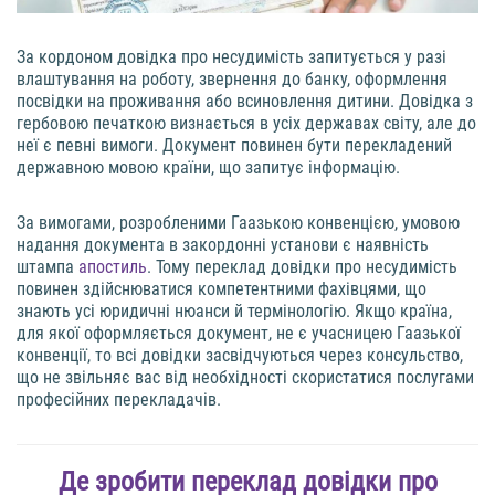
За кордоном довідка про несудимість запитується у разі
влаштування на роботу, звернення до банку, оформлення
посвідки на проживання або всиновлення дитини. Довідка з
гербовою печаткою визнається в усіх державах світу, але до
неї є певні вимоги. Документ повинен бути перекладений
державною мовою країни, що запитує інформацію.
За вимогами, розробленими Гаазькою конвенцією, умовою
надання документа в закордонні установи є наявність
штампа
апостиль
. Тому переклад довідки про несудимість
повинен здійснюватися компетентними фахівцями, що
знають усі юридичні нюанси й термінологію. Якщо країна,
для якої оформляється документ, не є учасницею Гаазької
конвенції, то всі довідки засвідчуються через консульство,
що не звільняє вас від необхідності скористатися послугами
професійних перекладачів.
Де зробити переклад довідки про