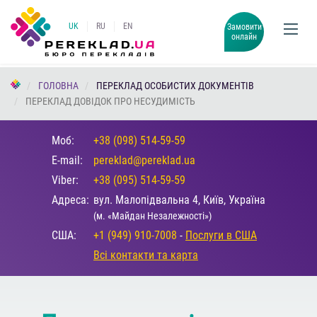
UK
RU
EN
Замовити
онлайн
ГОЛОВНА
ПЕРЕКЛАД ОСОБИСТИХ ДОКУМЕНТІВ
ПЕРЕКЛАД ДОВІДОК ПРО НЕСУДИМІСТЬ
Моб:
+38 (098) 514-59-59
E-mail:
pereklad@pereklad.ua
Viber:
+38 (095) 514-59-59
Адреса:
вул. Малопідвальна 4, Київ, Україна
(м. «Майдан Незалежності»)
США:
+1 (949) 910-7008
-
Послуги в США
Всі контакти та карта