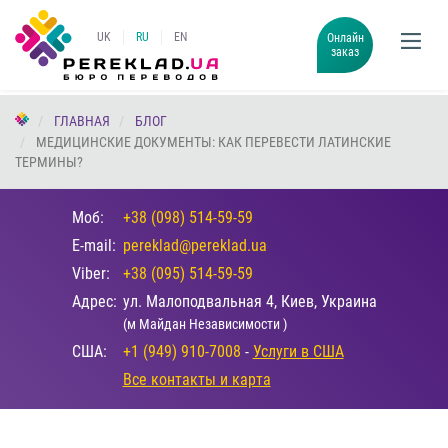
UK
RU
EN
Онлайн
заказ
ГЛАВНАЯ
БЛОГ
МЕДИЦИНСКИЕ ДОКУМЕНТЫ: КАК ПЕРЕВЕСТИ ЛАТИНСКИЕ
ТЕРМИНЫ?
Моб:
+38 (098) 514-59-59
E-mail:
pereklad@pereklad.ua
Viber:
+38 (095) 514-59-59
Адрес:
ул. Малоподвальная 4, Киев, Украина
(м Майдан Независимости )
США:
+1 (949) 910-7008
-
Услуги в США
Все контакты и карта