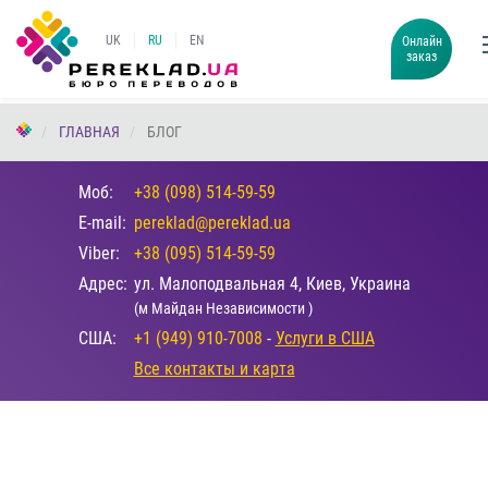
UK
RU
EN
Онлайн
заказ
ГЛАВНАЯ
БЛОГ
Моб:
+38 (098) 514-59-59
E-mail:
pereklad@pereklad.ua
Viber:
+38 (095) 514-59-59
Адрес:
ул. Малоподвальная 4, Киев, Украина
(м Майдан Независимости )
США:
+1 (949) 910-7008
-
Услуги в США
Все контакты и карта